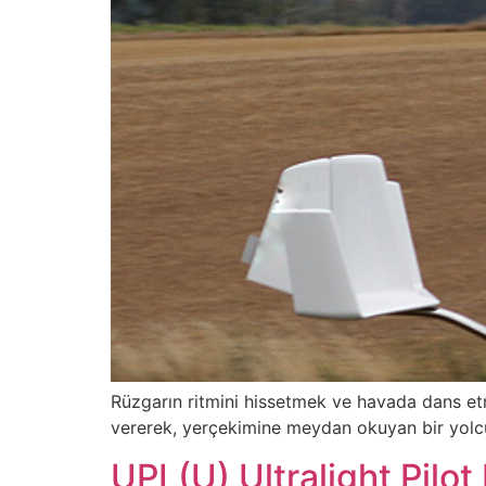
Rüzgarın ritmini hissetmek ve havada dans etme
vererek, yerçekimine meydan okuyan bir yolcu
UPL(U) Ultralight Pilot