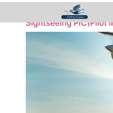
Kategori:
Uncateg
Sightseeing PIC(Pliot