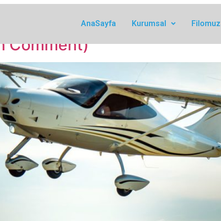
orized
AnaSayfa
Kurumsal
Filomuz
 in Comment)